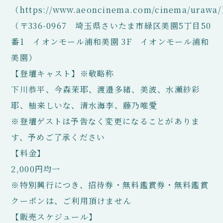
（https://www.aeoncinema.com/cinema/urawa
（〒336-0967 埼玉県さいたま市緑区美園5丁目50
番1 イオンモール浦和美園 3F イオンモール浦和
美園）
【登壇キャスト】※敬略称
下川恭平、今森茉耶、渡邉多緒、美波、水瀬紗彩
耶、柚来しいな、清水海李、藤乃唯愛
※登壇ゲストは予告なく変更になることがありま
す、予めご了承ください
【料金】
2,000円均一
※特別興行につき、招待券・無料鑑賞券・無料鑑賞
クーポンは、ご利用頂けません
【販売スケジュール】