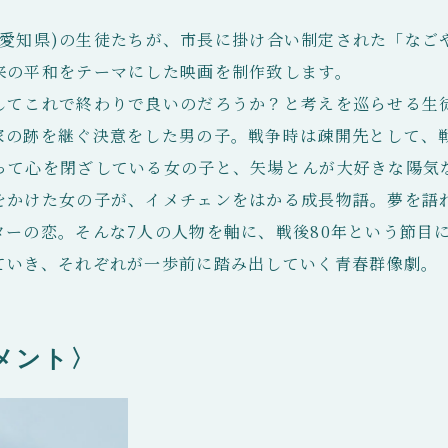
高校(愛知県)の生徒たちが、市長に掛け合い制定された「な
来の平和をテーマにした映画を制作致します。
してこれで終わりで良いのだろうか？と考えを巡らせる生
家の跡を継ぐ決意をした男の子。戦争時は疎開先として、
って心を閉ざしている女の子と、矢場とんが大好きな陽気
をかけた女の子が、イメチェンをはかる成長物語。夢を語
ターの恋。そんな7人の人物を軸に、戦後80年という節目
ていき、それぞれが一歩前に踏み出していく青春群像劇。
メント〉