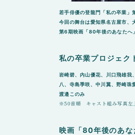
若手俳優の登龍門「私の卒業」第
今回の舞台は愛知県名古屋市、
第6期映画「80年後のあなたへ
私の卒業プロジェクト
岩崎碧、内山優花、川口飛雄我
八、寺島季咲、中川翼、野崎珠愛
渡邉このみ
※50音順 キャスト組み写真
映画「80年後のあ