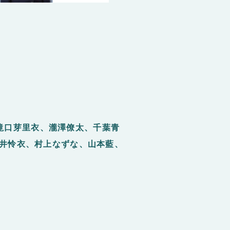
滝口芽里衣、瀧澤僚太、千葉青
向井怜衣、村上なずな、山本藍、