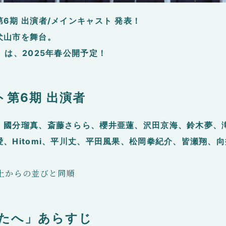
6期 出演者/メインキャスト 発表！
犬山市を舞台。
」は、2025年春公開予定！
第6期 出演者
、國分瑠真、斎藤さらら、櫻井亜蓮、沢田京海、鈴木夢、
、Hitomi、平川丈、平田風果、松岡拳紀介、皆瀬翔、
左上からの並びと同順
なたへ」あらすじ