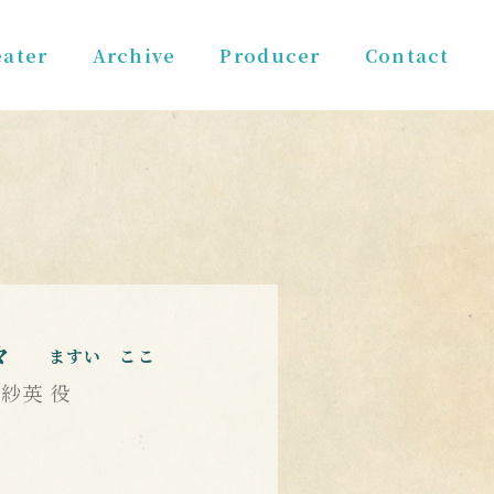
ater
Archive
Producer
Contact
々
ますい ここ
紗英 役