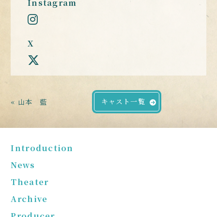
Instagram
X
キャスト一覧
« 山本 藍
Introduction
News
Theater
Archive
Producer